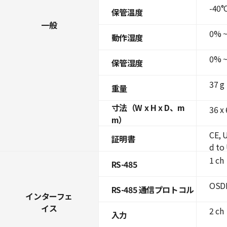
-40°C
保管温度
一般
0% ~
動作湿度
0% ~
保管湿度
37 g
重量
寸法（W x H x D、m
36 x
m）
CE, 
証明書
d to
1 ch
RS-485
OSDP
RS-485 通信プロトコル
インターフェ
イス
2 ch
入力