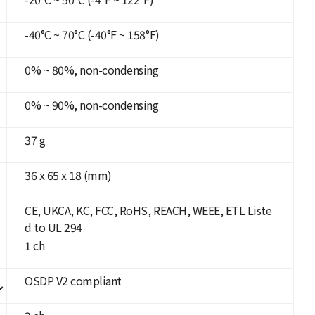
-40°C ~ 70°C (-40°F ~ 158°F)
0% ~ 80%, non-condensing
0% ~ 90%, non-condensing
37 g
36 x 65 x 18 (mm)
CE, UKCA, KC, FCC, RoHS, REACH, WEEE, ETL Liste
d to UL 294
1 ch
OSDP V2 compliant
ル