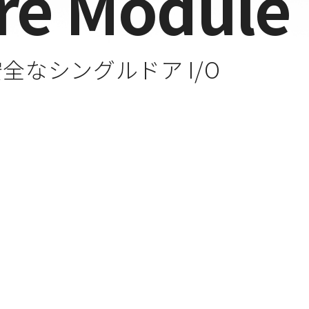
re Module
全なシングルドア I/O