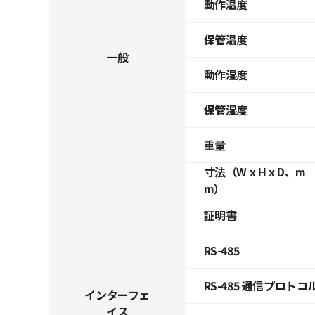
動作温度
保管温度
一般
動作湿度
保管湿度
重量
寸法（W x H x D、m
m）
証明書
RS-485
RS-485 通信プロトコ
インターフェ
イス