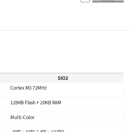
SIO2
Cortex M3 72MHz
128KB Flash + 20KB RAM
Multi-Color
-20°C ~ 50°C (-4°F ~ 122°F)