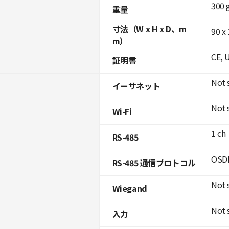
300 
重量
寸法（W x H x D、m
90 x 
m）
CE, 
証明書
Not 
イーサネット
Not 
Wi-Fi
1 ch
RS-485
OSDP
RS-485 通信プロトコル
Not 
Wiegand
Not 
入力