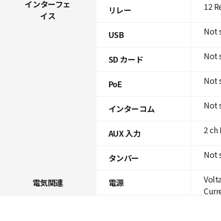
インターフェ
12 R
リレー
イス
Not 
USB
Not 
SD カード
Not 
PoE
Not 
インターコム
2 ch
AUX 入力
Not 
タンパー
Volt
電気関連
電源
Curre