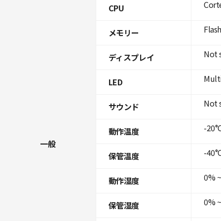
Cort
CPU
Flas
メモリー
Not 
ディスプレイ
Mult
LED
Not 
サウンド
-20°C
動作温度
一般
-40°C
保管温度
0% ~
動作湿度
0% ~
保管湿度