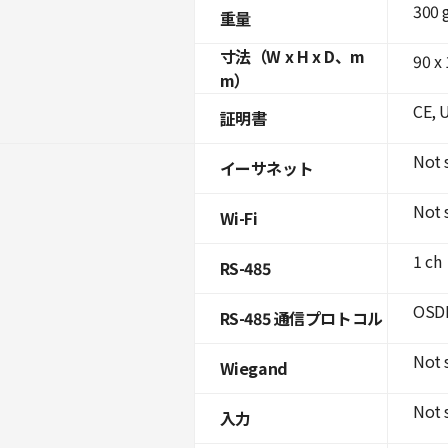
300 
重量
寸法（W x H x D、m
90 x 
m）
CE, 
証明書
Not 
イーサネット
Not 
Wi-Fi
1 ch
RS-485
OSDP
RS-485 通信プロトコル
Not 
Wiegand
Not 
入力