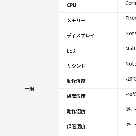
Cort
CPU
Flas
メモリー
Not 
ディスプレイ
Mult
LED
Not 
サウンド
-20°C
動作温度
一般
-40°C
保管温度
0% ~
動作湿度
0% ~
保管湿度