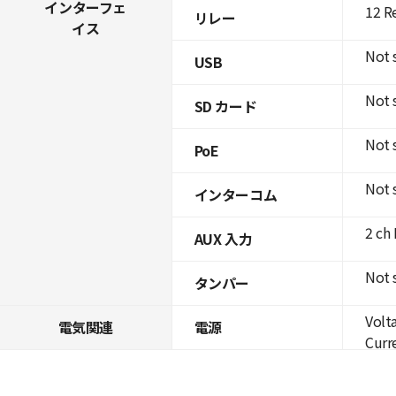
インターフェ
12 R
リレー
イス
Not 
USB
Not 
SD カード
Not 
PoE
Not 
インターコム
2 ch
AUX 入力
Not 
タンパー
Volt
電気関連
電源
Curre