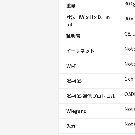
300 
重量
寸法（W x H x D、m
90 x 
m）
CE, 
証明書
Not 
イーサネット
Not 
Wi-Fi
1 ch
RS-485
OSDP
RS-485 通信プロトコル
Not 
Wiegand
Not 
入力