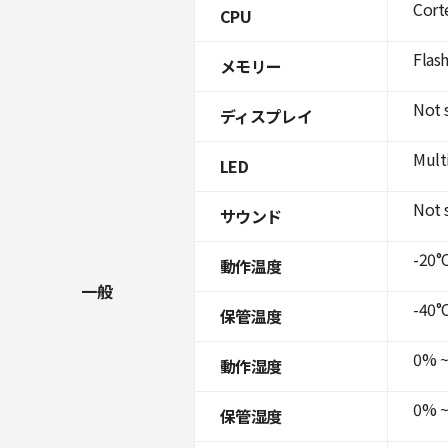
Cort
CPU
Flas
メモリー
Not 
ディスプレイ
Mult
LED
Not 
サウンド
-20°C
動作温度
一般
-40°C
保管温度
0% ~
動作湿度
0% ~
保管湿度