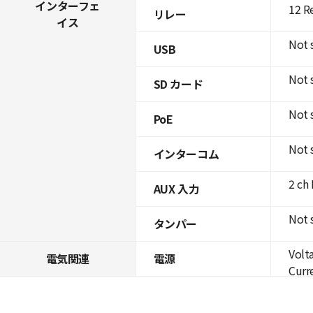
インターフェ
12 R
リレー
イス
Not 
USB
Not 
SD カード
Not 
PoE
Not 
インターコム
2 ch
AUX 入力
Not 
タンパー
Volt
電気関連
電源
Curre