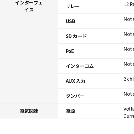
インターフェ
12 R
リレー
イス
Not 
USB
Not 
SD カード
Not 
PoE
Not 
インターコム
2 ch
AUX 入力
Not 
タンパー
Volt
電気関連
電源
Curre