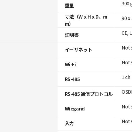
300 
重量
寸法（W x H x D、m
90 x
m）
CE, 
証明書
Not 
イーサネット
Not 
Wi-Fi
1 ch
RS-485
OSDP
RS-485 通信プロトコル
Not 
Wiegand
Not 
入力