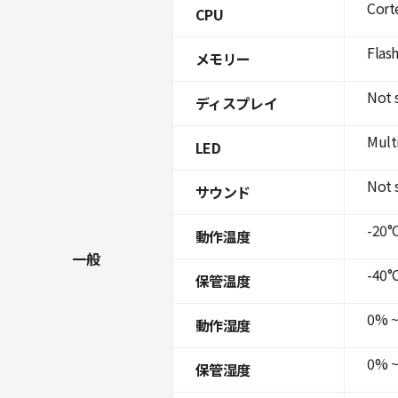
Cort
CPU
Flas
メモリー
Not 
ディスプレイ
Mult
LED
Not 
サウンド
-20°C
動作温度
一般
-40°C
保管温度
0% ~
動作湿度
0% ~
保管湿度