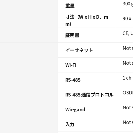
300 
重量
寸法（W x H x D、m
90 x
m）
CE, 
証明書
Not 
イーサネット
Not 
Wi-Fi
1 ch
RS-485
OSDP
RS-485 通信プロトコル
Not 
Wiegand
Not 
入力