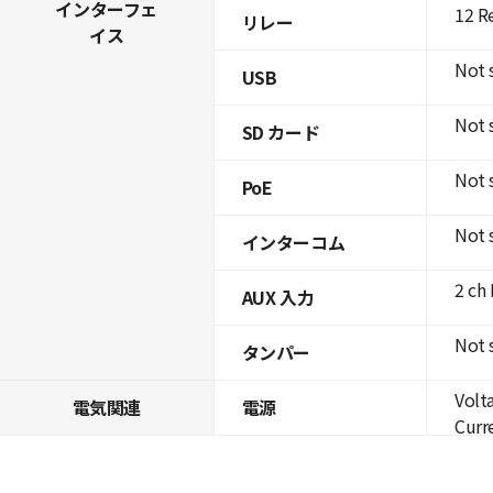
インターフェ
12 R
リレー
イス
Not 
USB
Not 
SD カード
Not 
PoE
Not 
インターコム
2 ch
AUX 入力
Not 
タンパー
Volt
電気関連
電源
Curre