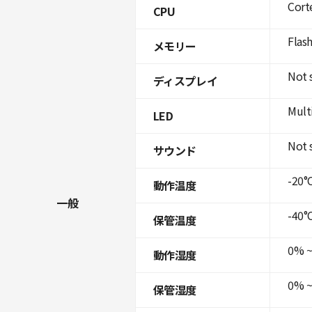
Cort
CPU
Flas
メモリー
Not 
ディスプレイ
Mult
LED
Not 
サウンド
-20°C
動作温度
一般
-40°C
保管温度
0% ~
動作湿度
0% ~
保管湿度