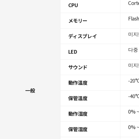
Cort
CPU
Flas
メモリー
미지
ディスプレイ
다중
LED
미지
サウンド
-20°C
動作温度
一般
-40°C
保管温度
0% 
動作湿度
0% 
保管湿度