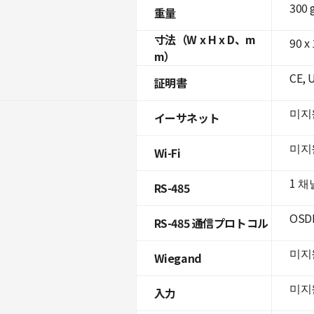
300 
重量
寸法（W x H x D、m
90 x
m）
CE, 
証明書
미지
イーサネット
미지
Wi-Fi
1 채
RS-485
OSD
RS-485 通信プロトコル
미지
Wiegand
미지
入力