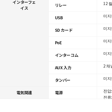
インターフェ
12 
リレー
イス
미지
USB
미지
SD カード
미지
PoE
미지
インターコム
2 채
AUX 入力
미지
タンパー
전압: 
電気関連
電源
전류: