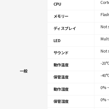
Cort
CPU
Flas
メモリー
Not 
ディスプレイ
Mult
LED
Not 
サウンド
-20°C
動作温度
一般
-40°C
保管温度
0% ~
動作湿度
0% ~
保管湿度