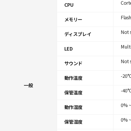
Cort
CPU
Flas
メモリー
Not 
ディスプレイ
Mult
LED
Not 
サウンド
-20°C
動作温度
一般
-40°C
保管温度
0% ~
動作湿度
0% ~
保管湿度