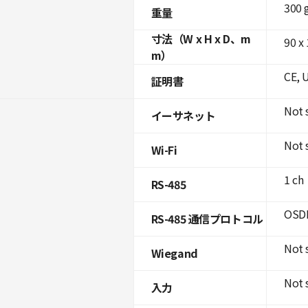
300 
重量
寸法（W x H x D、m
90 x 
m）
CE, 
証明書
Not 
イーサネット
Not 
Wi-Fi
1 ch
RS-485
OSDP
RS-485 通信プロトコル
Not 
Wiegand
Not 
入力