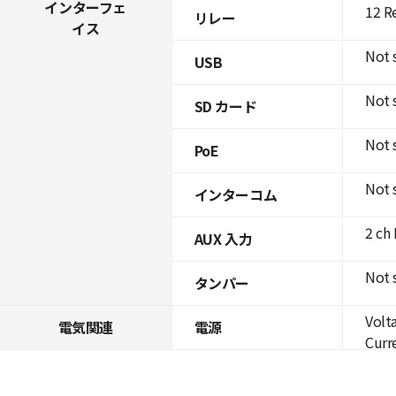
インターフェ
12 R
リレー
イス
Not 
USB
Not 
SD カード
Not 
PoE
Not 
インターコム
2 ch
AUX 入力
Not 
タンパー
Volt
電気関連
電源
Curre