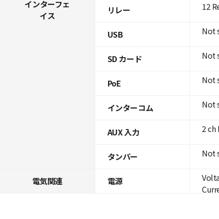
インターフェ
12 R
リレー
イス
Not 
USB
Not 
SD カード
Not 
PoE
Not 
インターコム
2 ch
AUX 入力
Not 
タンパー
Volt
電気関連
電源
Curre