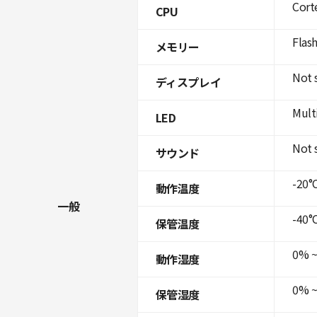
Cort
CPU
Flas
メモリー
Not 
ディスプレイ
Mult
LED
Not 
サウンド
-20°C
動作温度
一般
-40°C
保管温度
0% ~
動作湿度
0% ~
保管湿度