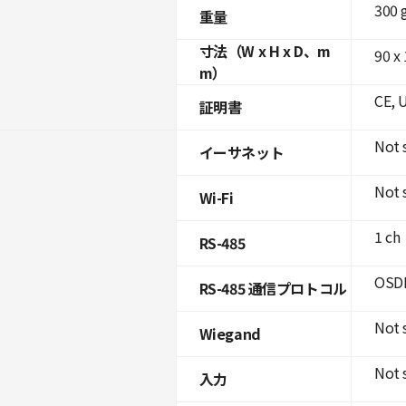
300 
重量
寸法（W x H x D、m
90 x 
m）
CE, 
証明書
Not 
イーサネット
Not 
Wi-Fi
1 ch
RS-485
OSDP
RS-485 通信プロトコル
Not 
Wiegand
Not 
入力