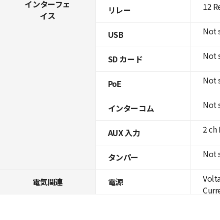
インターフェ
12 R
リレー
イス
Not 
USB
Not 
SD カード
Not 
PoE
Not 
インターコム
2 ch
AUX 入力
Not 
タンパー
Volt
電気関連
電源
Curre