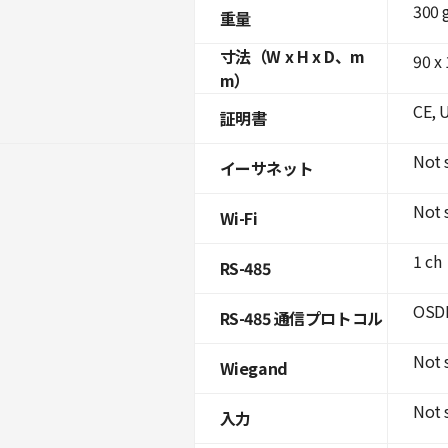
300 
重量
寸法（W x H x D、m
90 x 
m）
CE, 
証明書
Not 
イーサネット
Not 
Wi-Fi
1 ch
RS-485
OSDP
RS-485 通信プロトコル
Not 
Wiegand
Not 
入力