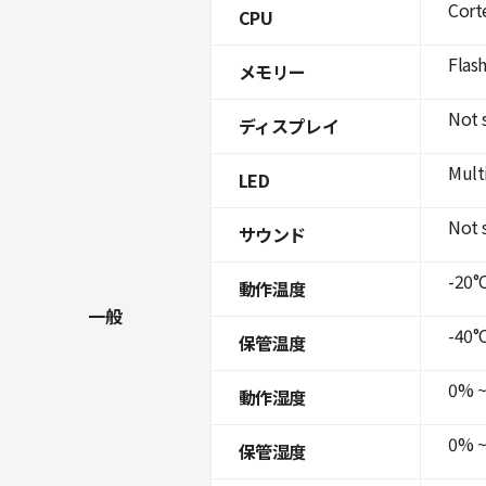
Cort
CPU
Flas
メモリー
Not 
ディスプレイ
Mult
LED
Not 
サウンド
-20°C
動作温度
一般
-40°C
保管温度
0% ~
動作湿度
0% ~
保管湿度