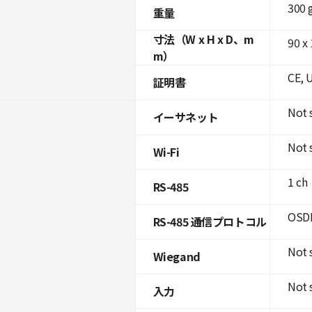
300 
重量
寸法（W x H x D、m
90 x 
m）
CE, 
証明書
Not 
イーサネット
Not 
Wi-Fi
1 ch
RS-485
OSDP
RS-485 通信プロトコル
Not 
Wiegand
Not 
入力