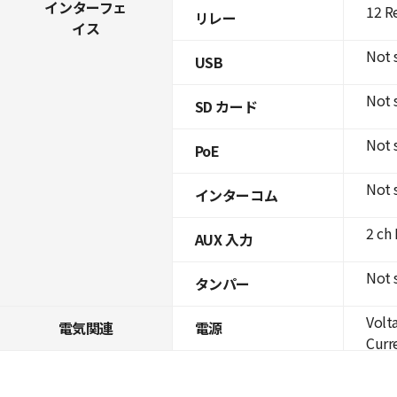
インターフェ
12 R
リレー
イス
Not 
USB
Not 
SD カード
Not 
PoE
Not 
インターコム
2 ch
AUX 入力
Not 
タンパー
Volt
電気関連
電源
Curre