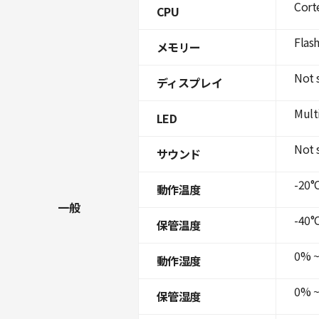
Cort
CPU
Flas
メモリー
Not 
ディスプレイ
Mult
LED
Not 
サウンド
-20°C
動作温度
一般
-40°C
保管温度
0% ~
動作湿度
0% ~
保管湿度