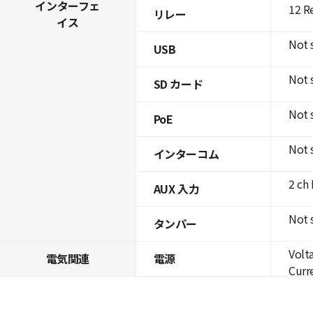
インターフェ
12 R
リレー
イス
Not 
USB
Not 
SD カード
Not 
PoE
Not 
インターコム
2 ch
AUX 入力
Not 
タンパー
Volt
電気関連
電源
Curre