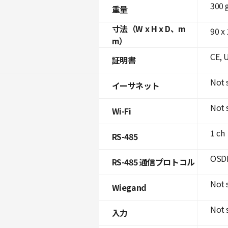
300 
重量
寸法（W x H x D、m
90 x 
m）
CE, 
証明書
Not 
イーサネット
Not 
Wi-Fi
1 ch
RS-485
OSDP
RS-485 通信プロトコル
Not 
Wiegand
Not 
入力