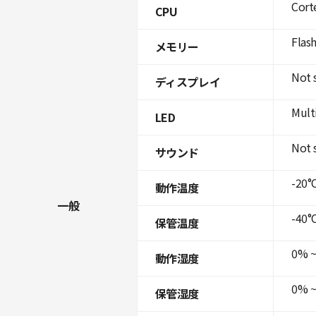
Cort
CPU
Flas
メモリー
Not 
ディスプレイ
Mult
LED
Not 
サウンド
-20°C
動作温度
一般
-40°C
保管温度
0% ~
動作湿度
0% ~
保管湿度