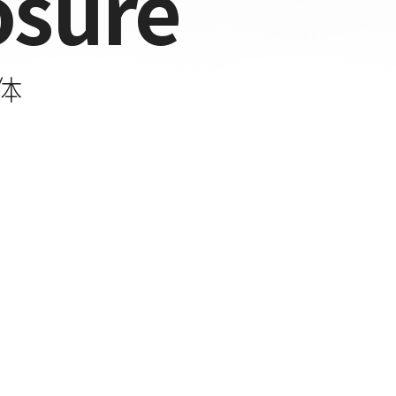
osure
筐体