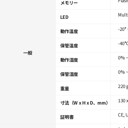
Flas
メモリー
Mult
LED
-20° 
動作温度
-40°C
保管温度
一般
0% ~
動作湿度
0% ~
保管湿度
220 
重量
130 x
寸法（W x H x D、mm）
CE, 
証明書