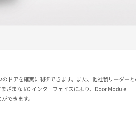
大 4 つのドアを確実に制御できます。また、他社製リーダーとの
まな I/O インターフェイスにより、Door Module
とができます。