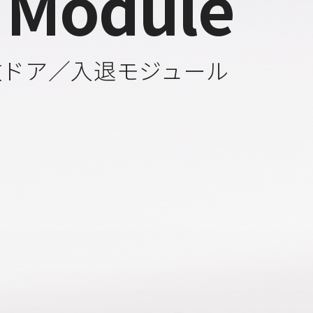
 Module
数ドア／入退モジュール