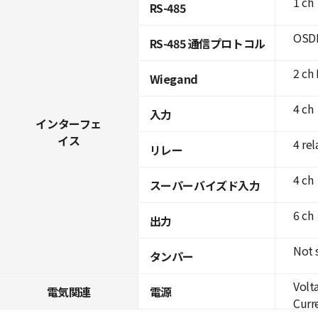
1 ch
RS-485
OSDP
RS-485 通信プロトコル
2 ch 
Wiegand
4 ch
入力
インターフェ
イス
4 rel
リレー
4 ch
スーパーバイズド入力
6 ch
出力
Not 
タンパー
Volt
電気関連
電源
Curre