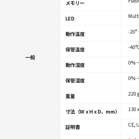
Flas
メモリー
Mult
LED
-20° 
動作温度
-40°C
保管温度
一般
0% ~
動作湿度
0% ~
保管湿度
220 
重量
130 x
寸法（W x H x D、mm）
CE, 
証明書