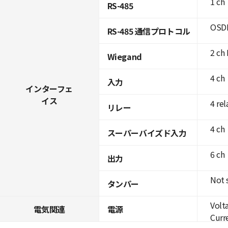
1 ch
RS-485
OSDP
RS-485 通信プロトコル
2 ch 
Wiegand
4 ch
入力
インターフェ
イス
4 rel
リレー
4 ch
スーパーバイズド入力
6 ch
出力
Not 
タンパー
Volt
電気関連
電源
Curre