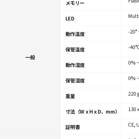
Flas
メモリー
Mult
LED
-20° 
動作温度
-40°C
保管温度
一般
0% ~
動作湿度
0% ~
保管湿度
220 
重量
130 x
寸法（W x H x D、mm）
CE, 
証明書