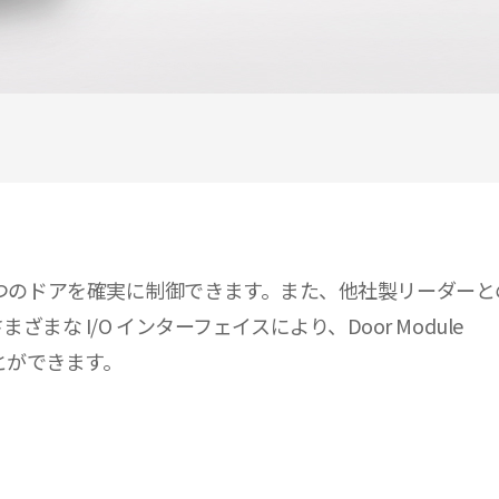
大 4 つのドアを確実に制御できます。また、他社製リーダーとの
まな I/O インターフェイスにより、Door Module
とができます。