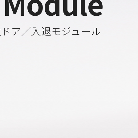
 Module
数ドア／入退モジュール