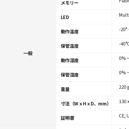
Flas
メモリー
Mult
LED
-20° 
動作温度
-40°C
保管温度
一般
0% ~
動作湿度
0% ~
保管湿度
220 
重量
130 x
寸法（W x H x D、mm）
CE, 
証明書