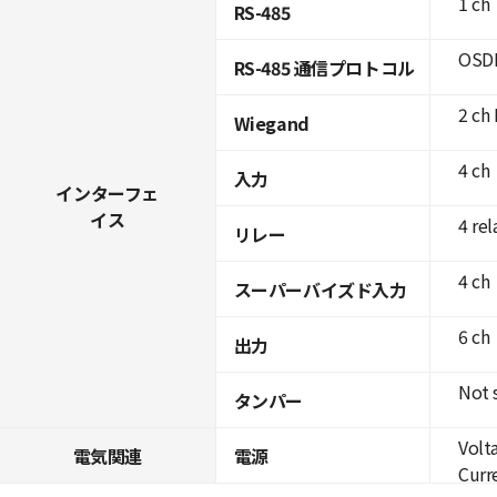
1 ch
RS-485
OSDP
RS-485 通信プロトコル
2 ch 
Wiegand
4 ch
入力
インターフェ
イス
4 rel
リレー
4 ch
スーパーバイズド入力
6 ch
出力
Not 
タンパー
Volt
電気関連
電源
Curre