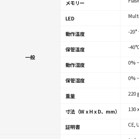
Flas
メモリー
Mult
LED
-20° 
動作温度
-40°C
保管温度
一般
0% ~
動作湿度
0% ~
保管湿度
220 
重量
130 x
寸法（W x H x D、mm）
CE, 
証明書