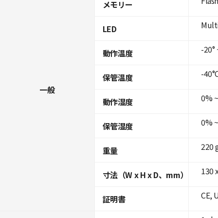
Flas
メモリー
Mult
LED
-20° 
動作温度
-40°C
保管温度
一般
0% ~
動作湿度
0% ~
保管湿度
220 
重量
130 
寸法（W x H x D、mm）
CE, 
証明書