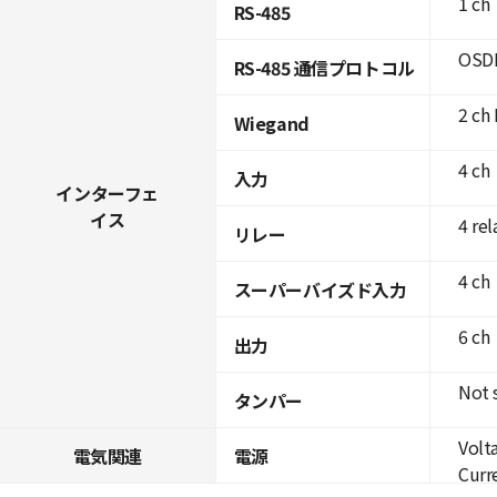
1 ch
RS-485
OSDP
RS-485 通信プロトコル
2 ch 
Wiegand
4 ch
入力
インターフェ
イス
4 rel
リレー
4 ch
スーパーバイズド入力
6 ch
出力
Not 
タンパー
Volt
電気関連
電源
Curre