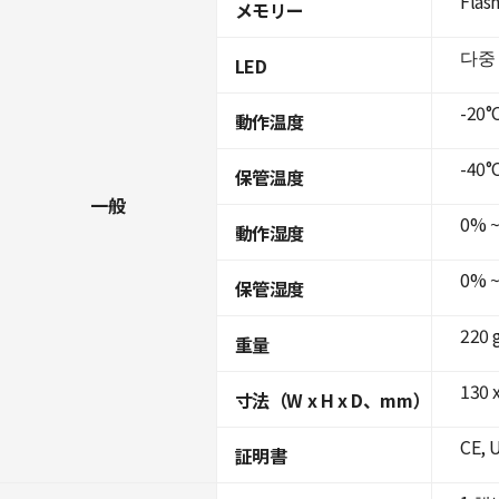
Flas
メモリー
다중
LED
-20°C
動作温度
-40°C
保管温度
一般
0% 
動作湿度
0% 
保管湿度
220 
重量
130 
寸法（W x H x D、mm）
CE, 
証明書