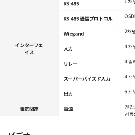
1 채
RS-485
OSD
RS-485 通信プロトコル
2채
Wiegand
インターフェ
4 채
入力
イス
4 
リレー
4 채
スーパーバイズド入力
6 채
出力
전압: 
電気関連
電源
전류: