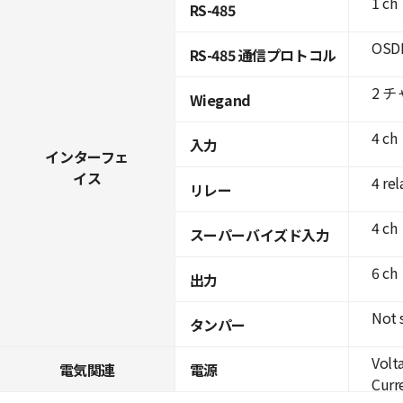
1 ch
RS-485
OSDP
RS-485 通信プロトコル
2 
Wiegand
4 ch
入力
インターフェ
イス
4 rel
リレー
4 ch
スーパーバイズド入力
6 ch
出力
Not 
タンパー
Volt
電気関連
電源
Curre