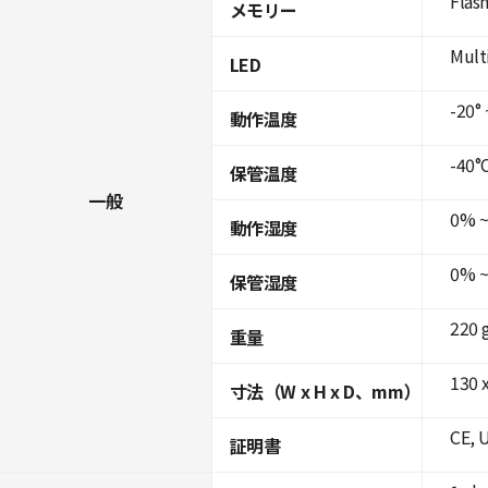
Flas
メモリー
Mult
LED
-20° 
動作温度
-40°C
保管温度
一般
0% ~
動作湿度
0% ~
保管湿度
220 
重量
130 x
寸法（W x H x D、mm）
CE, 
証明書