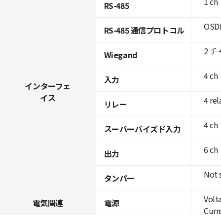
1 ch
RS-485
OSDP
RS-485 通信プロトコル
2 
Wiegand
4 ch
入力
インターフェ
イス
4 rel
リレー
4 ch
スーパーバイズド入力
6 ch
出力
Not 
タンパー
Volt
電気関連
電源
Curre