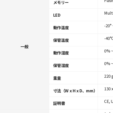
Flas
メモリー
Mult
LED
-20° 
動作温度
-40°C
保管温度
一般
0% ~
動作湿度
0% ~
保管湿度
220 
重量
130 x
寸法（W x H x D、mm）
CE, 
証明書