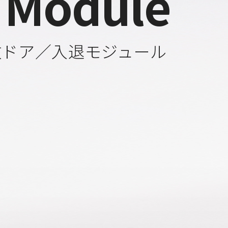
 Module
数ドア／入退モジュール