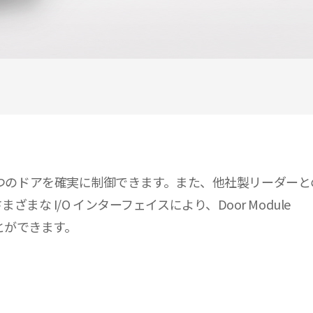
大 4 つのドアを確実に制御できます。また、他社製リーダーとの
まな I/O インターフェイスにより、Door Module
とができます。