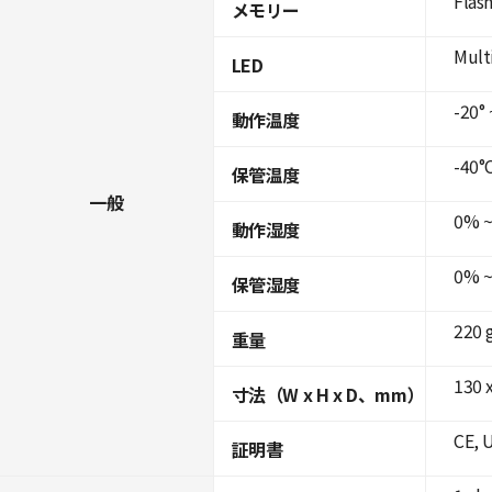
Flas
メモリー
Mult
LED
-20° 
動作温度
-40°C
保管温度
一般
0% ~
動作湿度
0% ~
保管湿度
220 
重量
130 x
寸法（W x H x D、mm）
CE, 
証明書