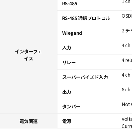
1 ch
RS-485
OSDP
RS-485 通信プロトコル
2 
Wiegand
4 ch
入力
インターフェ
イス
4 rel
リレー
4 ch
スーパーバイズド入力
6 ch
出力
Not 
タンパー
Volt
電気関連
電源
Curre