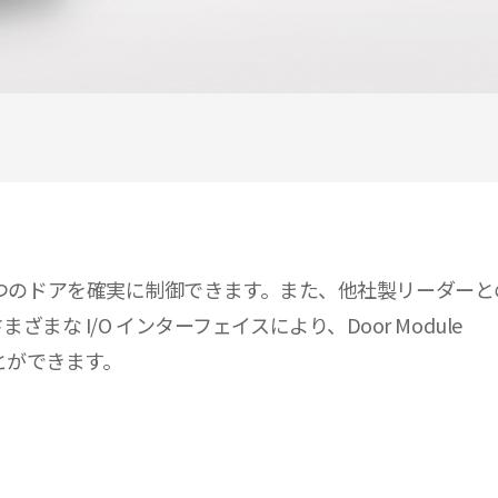
大 4 つのドアを確実に制御できます。また、他社製リーダーとの
まな I/O インターフェイスにより、Door Module
とができます。