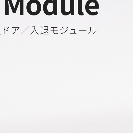
 Module
数ドア／入退モジュール