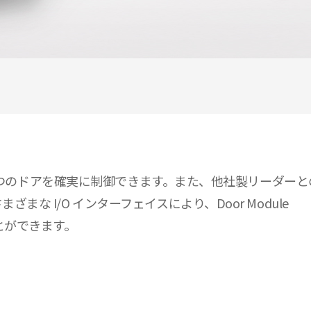
大 4 つのドアを確実に制御できます。また、他社製リーダーとの
まな I/O インターフェイスにより、Door Module
とができます。