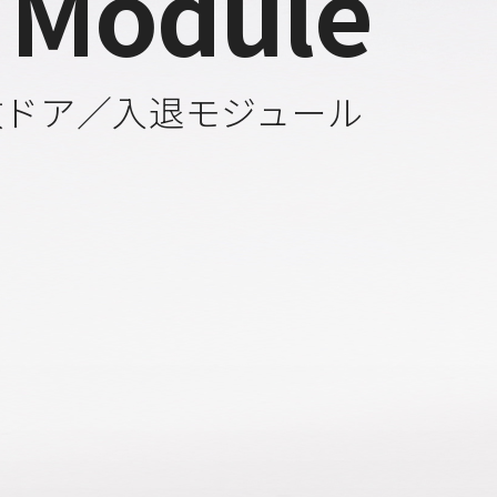
 Module
数ドア／入退モジュール