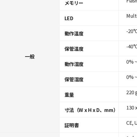
Flas
メモリー
Mult
LED
-20°C
動作温度
-40°C
保管温度
一般
0% ~
動作湿度
0% ~
保管湿度
220 
重量
130 x
寸法（W x H x D、mm）
CE, 
証明書