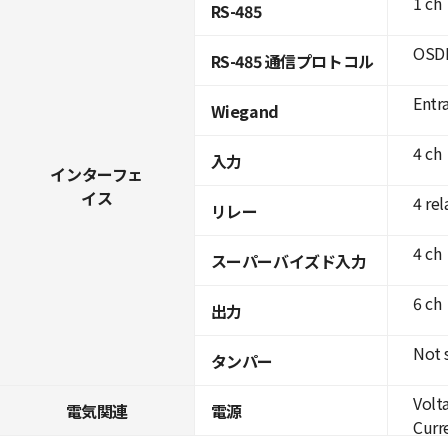
1 ch
RS-485
OSDP
RS-485 通信プロトコル
Entr
Wiegand
4 ch
入力
インターフェ
イス
4 rel
リレー
4 ch
スーパーバイズド入力
6 ch
出力
Not 
タンパー
Volt
電気関連
電源
Curre