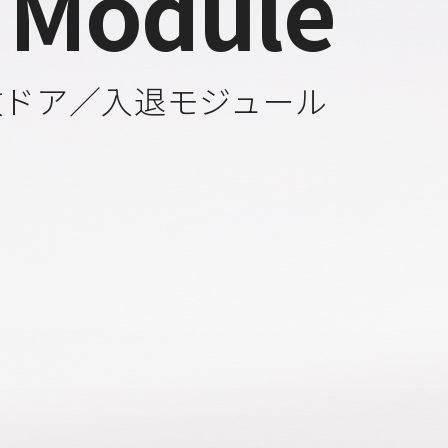
 Module
数ドア／入退モジュール