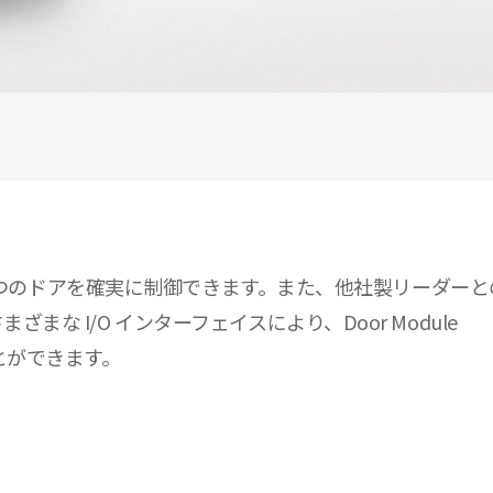
大 4 つのドアを確実に制御できます。また、他社製リーダーとの
まな I/O インターフェイスにより、Door Module
とができます。