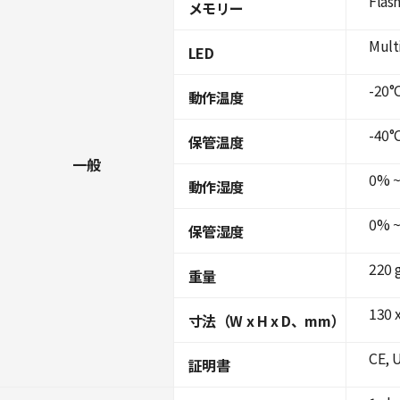
Flas
メモリー
Mult
LED
-20°C
動作温度
-40°C
保管温度
一般
0% ~
動作湿度
0% ~
保管湿度
220 
重量
130 x
寸法（W x H x D、mm）
CE, 
証明書