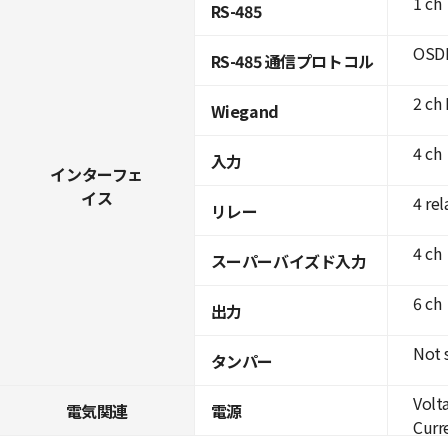
1 ch
RS-485
OSDP
RS-485 通信プロトコル
2 ch 
Wiegand
4 ch
入力
インターフェ
イス
4 rel
リレー
4 ch
スーパーバイズド入力
6 ch
出力
Not 
タンパー
Volt
電気関連
電源
Curre