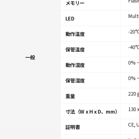
Flas
メモリー
Mult
LED
-20°C
動作温度
-40°C
保管温度
一般
0% ~
動作湿度
0% ~
保管湿度
220 
重量
130 x
寸法（W x H x D、mm）
CE, 
証明書