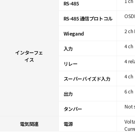
1 ch
RS-485
OSDP
RS-485 通信プロトコル
2 ch 
Wiegand
4 ch
入力
インターフェ
イス
4 rel
リレー
4 ch
スーパーバイズド入力
6 ch
出力
Not 
タンパー
Volt
電気関連
電源
Curre