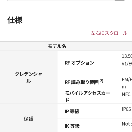
仕様
左右にスクロール
モデル名
13.5
RF オプション
V1/E
クレデンシャ
EM/H
ル
2)
RF 読み取り範囲
m
モバイルアクセスカー
NFC
ド
IP65
IP 等級
保護
Not 
IK 等級