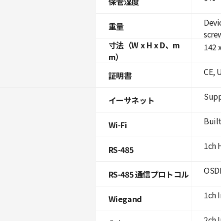
保管湿度
Devi
重量
scre
寸法（W x H x D、m
142 
m）
CE, 
証明書
Supp
イーサネット
Built
Wi-Fi
1ch 
RS-485
OSDP
RS-485 通信プロトコル
1ch 
Wiegand
2ch 