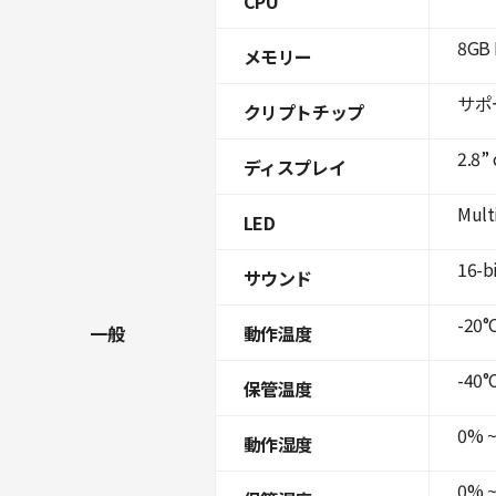
CPU
8GB 
メモリー
サポ
クリプトチップ
2.8”
ディスプレイ
Mult
LED
16-b
サウンド
-20°C
一般
動作温度
-40°C
保管温度
0% ~
動作湿度
0% ~