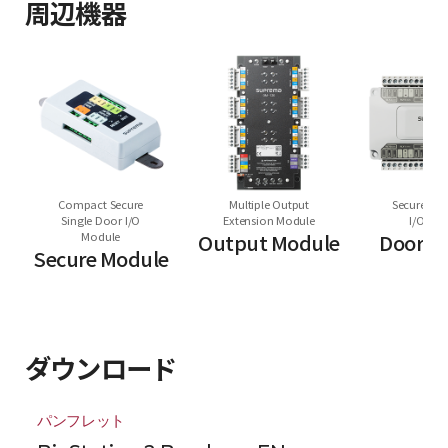
周辺機器
Compact Secure
Multiple Output
Secure Mul
Single Door I/O
Extension Module
I/O Mo
Module
Output Module
Door M
Secure Module
ダウンロード
パンフレット