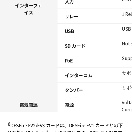
入力
インターフェ
イス
1 Re
リレー
USB 
USB
Not 
SD カード
Supp
PoE
サポ
インターコム
サポ
タンパー
Volt
電気関連
電源
Curre
1)
DESFire EV2/EV3 カードは、DESFire EV1 カードとの下