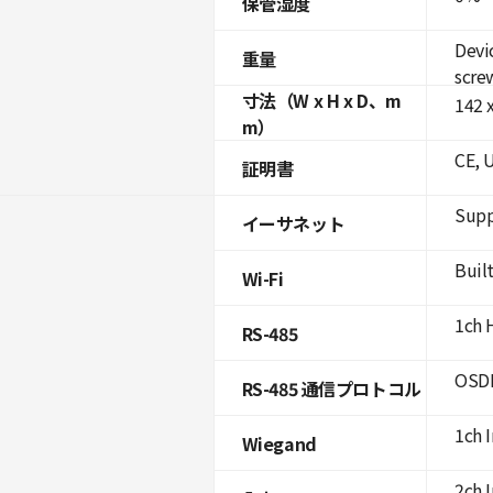
保管湿度
Devi
重量
scre
寸法（W x H x D、m
142 
m）
CE, 
証明書
Supp
イーサネット
Built
Wi-Fi
1ch 
RS-485
OSDP
RS-485 通信プロトコル
1ch 
Wiegand
2ch 