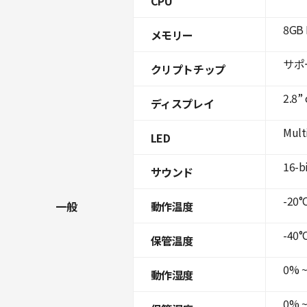
CPU
8GB 
メモリー
サポ
クリプトチップ
2.8”
ディスプレイ
Mult
LED
16-b
サウンド
-20°C
一般
動作温度
-40°C
保管温度
0% ~
動作湿度
0% ~