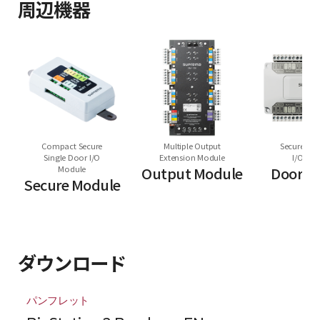
周辺機器
Compact Secure
Multiple Output
Secure Mul
Single Door I/O
Extension Module
I/O Mo
Module
Output Module
Door M
Secure Module
ダウンロード
パンフレット