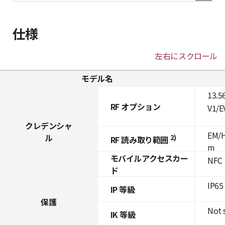
仕様
左右にスクロール
モデル名
13.5
RF オプション
V1/E
クレデンシャ
EM/H
ル
2)
RF 読み取り範囲
m
モバイルアクセスカー
NFC
ド
IP65
IP 等級
保護
Not 
IK 等級