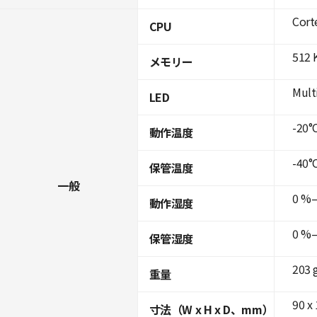
Cort
CPU
512 
メモリー
Mult
LED
-20°
動作温度
-40°
保管温度
一般
0 %–
動作湿度
0 %–
保管湿度
203 
重量
90 x
寸法（W x H x D、mm）