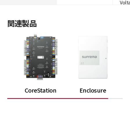
Volta
関連製品
CoreStation
Enclosure