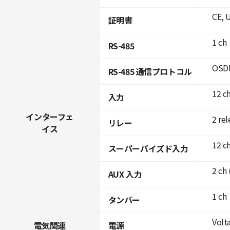
CE, 
証明書
1 ch
RS-485
OSDP
RS-485 通信プロトコル
12 c
入力
インターフェ
2 rel
リレー
イス
12 c
スーパーバイズド入力
2 ch 
AUX 入力
1 ch
タンパー
Volta
電気関連
電源