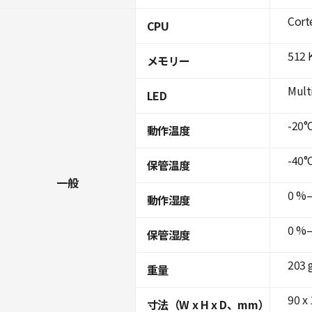
Cort
CPU
512 
メモリー
Mult
LED
-20°
動作温度
-40°
保管温度
一般
0 %–
動作湿度
0 %–
保管湿度
203 
重量
90 x
寸法（W x H x D、mm）