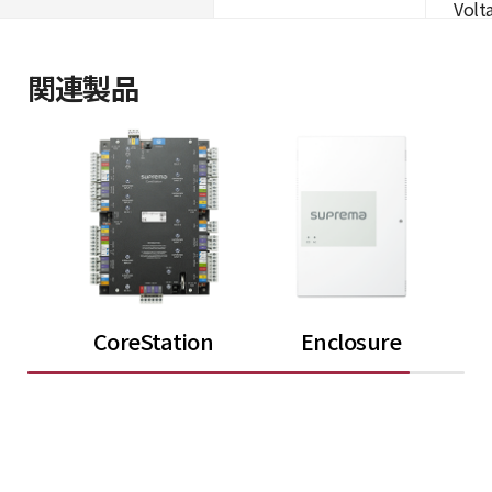
Volta
関連製品
CoreStation
Enclosure