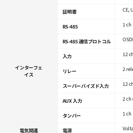
CE, 
証明書
1 ch
RS-485
OSDP
RS-485 通信プロトコル
12 c
入力
インターフェ
2 rel
リレー
イス
12 c
スーパーバイズド入力
2 ch 
AUX 入力
1 ch
タンパー
Volta
電気関連
電源