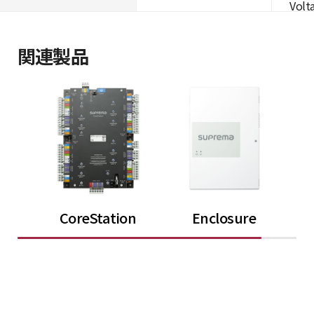
Volta
関連製品
CoreStation
Enclosure