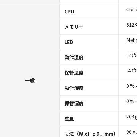
Cort
CPU
512K
メモリー
Mehr
LED
-20°
動作温度
-40°
保管温度
一般
0 % 
動作湿度
0 % 
保管湿度
203 
重量
90 x
寸法（W x H x D、mm）