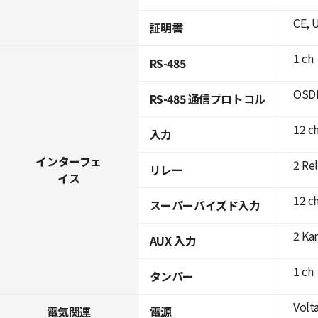
CE, 
証明書
1 ch
RS-485
OSDP
RS-485 通信プロトコル
12 c
入力
インターフェ
2 Rel
リレー
イス
12 c
スーパーバイズド入力
2 Ka
AUX 入力
1 ch
タンパー
Volta
電気関連
電源