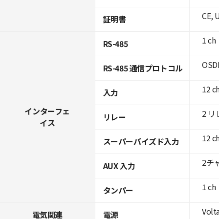
CE, 
証明書
1 ch
RS-485
OSDP
RS-485 通信プロトコル
12 c
入力
インターフェ
2 
リレー
イス
12 c
スーパーバイズド入力
2チャ
AUX 入力
1 ch
タンパー
Volta
電気関連
電源