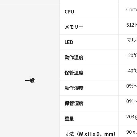
Cort
CPU
512 
メモリー
マル
LED
-20°
動作温度
-40°
保管温度
一般
0％
動作湿度
0％
保管湿度
203 
重量
90 x
寸法（W x H x D、mm）