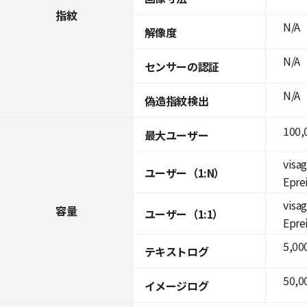
指紋
N/A
解像度
N/A
センサーの認証
N/A
偽造指紋検出
100,
最大ユーザー
visag
ユーザー（1:N）
Eprei
visag
容量
ユーザー（1:1）
Eprei
5,00
テキストログ
50,0
イメージログ