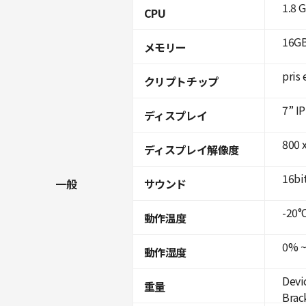
1.8 
CPU
16GB
メモリー
pris 
クリプトチップ
7” I
ディスプレイ
800 x
ディスプレイ解像度
16bi
一般
サウンド
-20°C
動作温度
0% ~
動作湿度
Devi
重量
Brac