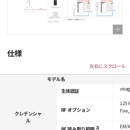
仕様
左右にスクロール
モデル名
visa
生体認証
125 
RF オプション
Fire
クレデンシャ
ル
EM/M
2)
RF 読み取り範囲