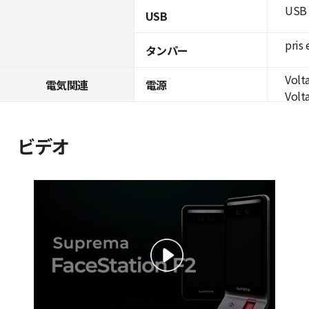
USB 
USB
pris 
タンパー
Volta
電気関連
電源
Volta
ビデオ