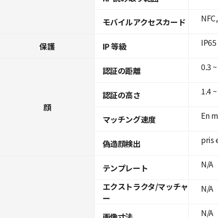
NFC,
モバイルアクセスカード
IP65
保護
IP 等級
0.3 ~
認証の距離
1.4 ~
認証の高さ
顔
En m
マッチング速度
pris 
偽造顔検出
N/A
テンプレート
エクストラクタ/マッチャ
N/A
ー
N/A
画像寸法