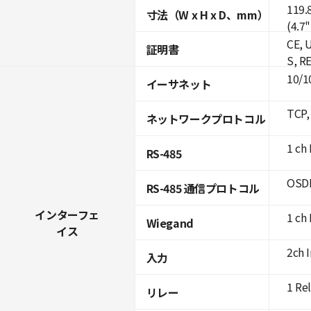
119.
寸法（W x H x D、mm）
(4.7"
CE, 
証明書
S, R
10/1
イーサネット
TCP,
ネットワークプロトコル
1 ch 
RS-485
OSDP
RS-485 通信プロトコル
インターフェ
1 ch 
Wiegand
イス
2ch 
入力
1 Re
リレー