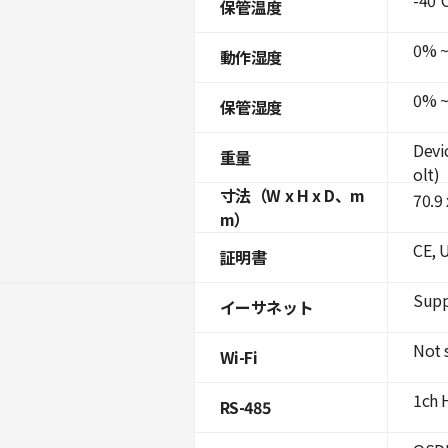
保管温度
0% ~
動作湿度
0% ~
保管湿度
Devi
重量
olt)
寸法（W x H x D、m
70.9
m）
CE, 
証明書
Supp
イーサネット
Not 
Wi-Fi
1ch 
RS-485