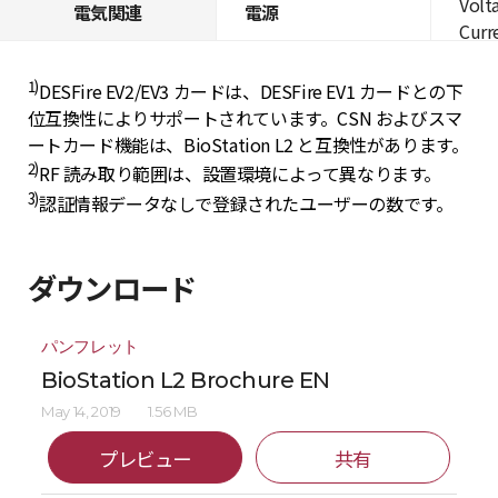
Volt
電気関連
電源
Curre
1)
DESFire EV2/EV3 カードは、DESFire EV1 カードとの下
位互換性によりサポートされています。CSN およびスマ
ートカード機能は、BioStation L2 と互換性があります。
2)
RF 読み取り範囲は、設置環境によって異なります。
3)
認証情報データなしで登録されたユーザーの数です。
ダウンロード
パンフレット
BioStation L2 Brochure EN
May 14, 2019
1.56 MB
プレビュー
共有