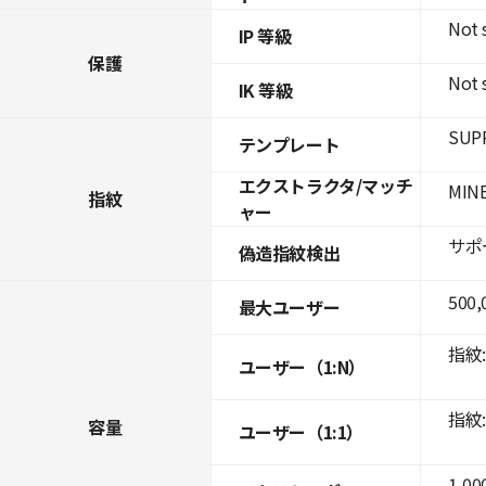
Not 
IP 等級
保護
Not 
IK 等級
SUPR
テンプレート
エクストラクタ/マッチ
MINE
指紋
ャー
サポ
偽造指紋検出
500,
最大ユーザー
指紋: 
ユーザー（1:N）
指紋: 
容量
ユーザー（1:1）
1,00