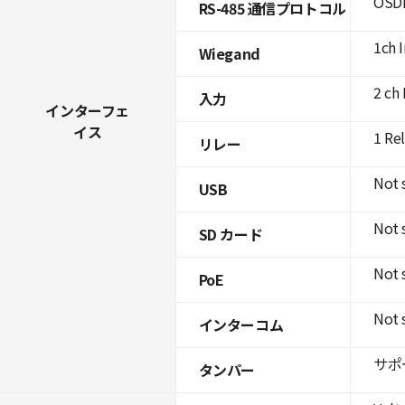
OSDP
RS-485 通信プロトコル
1ch 
Wiegand
2 ch 
入力
インターフェ
イス
1 Re
リレー
Not 
USB
Not 
SD カード
Not 
PoE
Not 
インターコム
サポ
タンパー