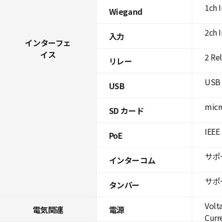
1ch 
Wiegand
2ch 
入力
インターフェ
イス
2 Re
リレー
USB 
USB
micr
SD カード
IEEE
PoE
サポ
インターコム
サポ
タンパー
Volt
電気関連
電源
Curre