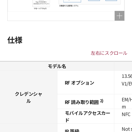
仕様
左右にスクロール
モデル名
13.5
RF オプション
V1/E
クレデンシャ
EM/H
ル
2)
RF 読み取り範囲
m
モバイルアクセスカー
NFC
ド
Not 
IP 等級