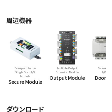
周辺機器
Compact Secure
Multiple Output
Secure Mul
Single Door I/O
Extension Module
I/O Mo
Module
Output Module
Door M
Secure Module
ダウンロード