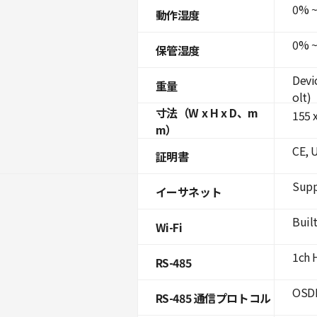
0% ~
動作湿度
0% ~
保管湿度
Devi
重量
olt)
寸法（W x H x D、m
155 x
m）
CE, 
証明書
Supp
イーサネット
Built
Wi-Fi
1ch 
RS-485
OSDP
RS-485 通信プロトコル