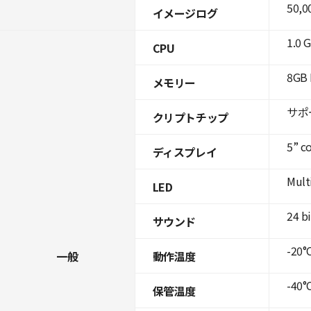
50,0
イメージログ
1.0 
CPU
8GB 
メモリー
サポ
クリプトチップ
5” c
ディスプレイ
Mult
LED
24 b
サウンド
-20°C
一般
動作温度
-40°C
保管温度