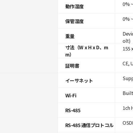
0% ~
動作湿度
0% ~
保管湿度
Devi
重量
olt)
寸法（W x H x D、m
155 x
m）
CE, 
証明書
Supp
イーサネット
Built
Wi-Fi
1ch 
RS-485
OSDP
RS-485 通信プロトコル