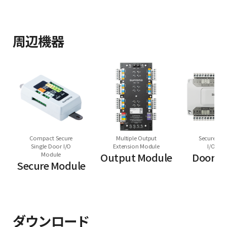
周辺機器
Compact Secure
Multiple Output
Secure Mul
Single Door I/O
Extension Module
I/O Mo
Module
Output Module
Door M
Secure Module
ダウンロード