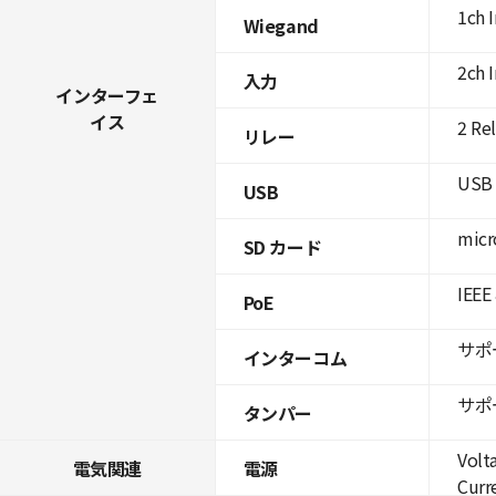
1ch 
Wiegand
2ch 
入力
インターフェ
イス
2 Re
リレー
USB 
USB
micr
SD カード
IEEE
PoE
サポ
インターコム
サポ
タンパー
Volt
電気関連
電源
Curre