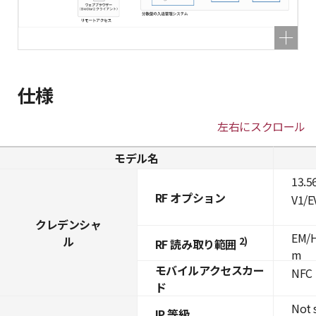
仕様
左右にスクロール
モデル名
13.5
RF オプション
V1/E
クレデンシャ
EM/H
ル
2)
RF 読み取り範囲
m
モバイルアクセスカー
NFC
ド
Not 
IP 等級