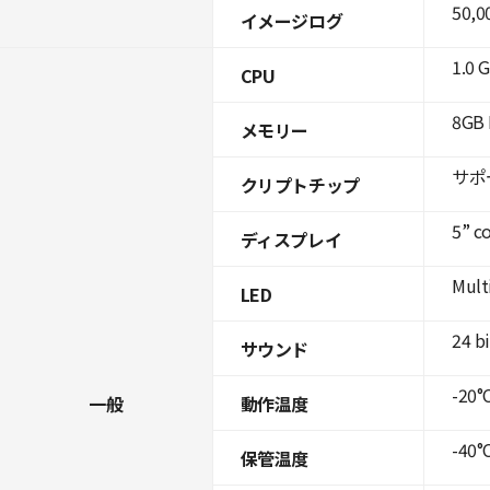
50,0
イメージログ
1.0 
CPU
8GB 
メモリー
サポ
クリプトチップ
5” c
ディスプレイ
Mult
LED
24 b
サウンド
-20°C
一般
動作温度
-40°C
保管温度