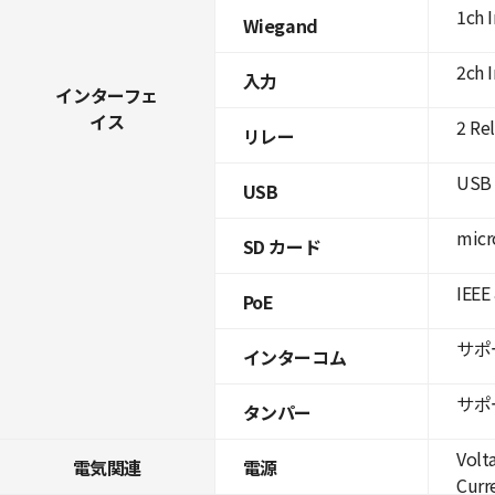
1ch 
Wiegand
2ch 
入力
インターフェ
イス
2 Re
リレー
USB 
USB
micr
SD カード
IEEE
PoE
サポ
インターコム
サポ
タンパー
Volt
電気関連
電源
Curre