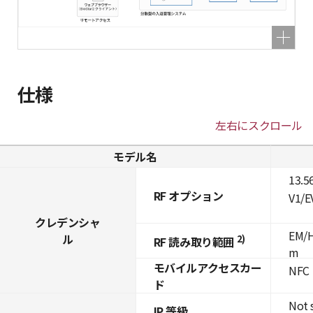
仕様
左右にスクロール
モデル名
13.5
RF オプション
V1/E
クレデンシャ
EM/H
ル
2)
RF 読み取り範囲
m
モバイルアクセスカー
NFC
ド
Not 
IP 等級