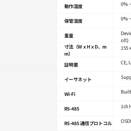
0% ~
動作湿度
0% ~
保管湿度
Devi
重量
olt)
寸法（W x H x D、m
155 x
m）
CE, 
証明書
Supp
イーサネット
Built
Wi-Fi
1ch 
RS-485
OSDP
RS-485 通信プロトコル