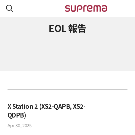
EOL 報告
X Station 2 (XS2-QAPB, XS2-
QDPB)
Apr 30, 2025