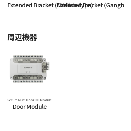
Extended Bracket (Mullion-type)
Extended Bracket (Gangbox
周辺機器
Secure Multi Door I/O Module
Door Module