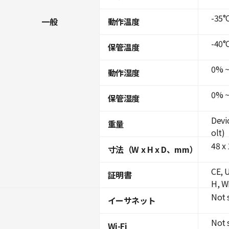
-35°C
一般
動作温度
-40°C
保管温度
0% ~
動作湿度
0% ~
保管湿度
Devi
重量
olt)
48 x 
寸法（W x H x D、mm）
CE, 
証明書
H, W
Not 
イーサネット
Not 
Wi-Fi