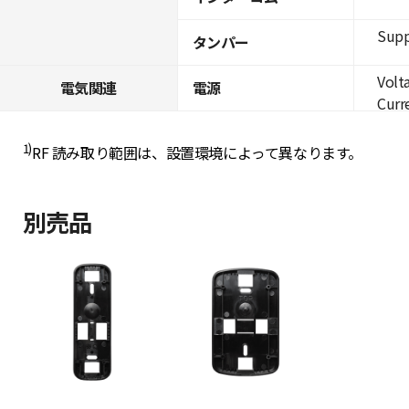
Supp
タンパー
Volt
電気関連
電源
Curre
1)
RF 読み取り範囲は、設置環境によって異なります。
別売品