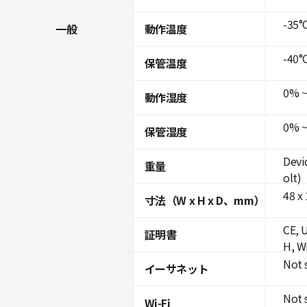
-35°C
一般
動作温度
-40°C
保管温度
0% ~
動作湿度
0% ~
保管湿度
Devi
重量
olt)
48 x 
寸法（W x H x D、mm）
CE, 
証明書
H, W
Not 
イーサネット
Not 
Wi-Fi