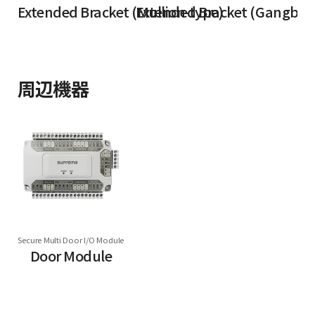
Extended Bracket (Mullion-type)
Extended Bracket (Gangbox
周辺機器
Secure Multi Door I/O Module
Door Module