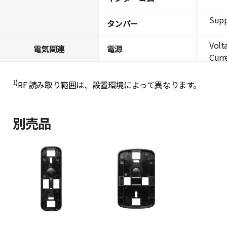
Supp
タンパー
Volt
電気関連
電源
Curre
1)
RF 読み取り範囲は、設置環境によって異なります。
別売品