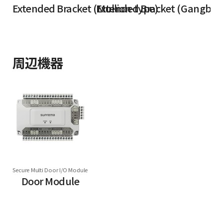
Extended Bracket (Mullion-type)
Extended Bracket (Gangbox
周辺機器
Secure Multi Door I/O Module
Door Module