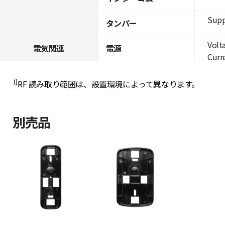
Supp
タンパー
Volt
電気関連
電源
Curre
1)
RF 読み取り範囲は、設置環境によって異なります。
別売品