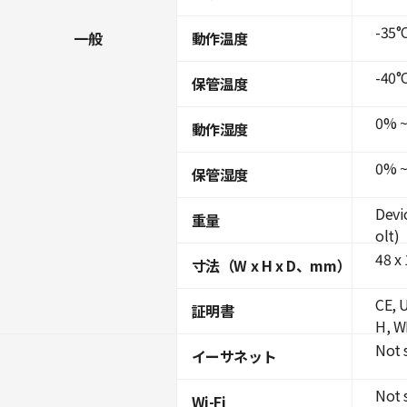
-35°C
一般
動作温度
-40°C
保管温度
0% ~
動作湿度
0% ~
保管湿度
Devi
重量
olt)
48 x 
寸法（W x H x D、mm）
CE, 
証明書
H, W
Not 
イーサネット
Not 
Wi-Fi