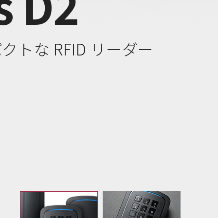
s D2
トな RFID リーダー